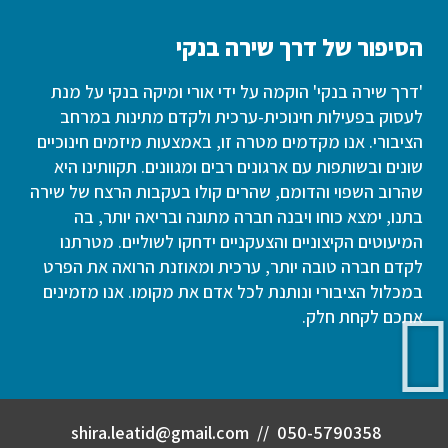
הסיפור של דרך שירה בנקי
'דרך שירה בנקי' הוקמה על ידי אורי ומיקה בנקי על מנת
לעסוק בפעילות חינוכית-ערכית ולקדם מתינות במרחב
הציבורי. אנו מקדמים מטרה זו, באמצעות מיזמים חינוכיים
שונים ובשותפות עם ארגונים רבים ומגוונים. תקוותינו היא
שהרוב השפוי והדומם, שהרים קולו בעקבות הרצח של שירה
בתנו, ימצא כוחו ויבנה חברה מתונה ובריאה יותר, בה
המיעוטים הקיצוניים והצעקניים ידחקו לשוליים. מטרתנו
לקדם חברה טובה יותר, ערכית ומאוזנת הרואה את הפרט
במכלול הציבורי ונותנת לכל אדם את מקומו. אנו מזמינים
אתכם לקחת חלק.
shira.leatid@gmail.com
//
050-5790358